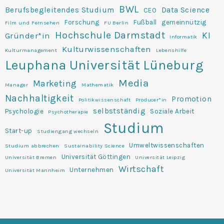
BWL
Berufsbegleitendes Studium
Data Science
CEO
Forschung
Fußball
gemeinnützig
Film und Fernsehen
FU Berlin
Hochschule Darmstadt
KI
Gründer*in
Informatik
Kulturwissenschaften
Kulturmanagement
Lebenshilfe
Leuphana Universität Lüneburg
Media
Marketing
Manager
Mathematik
Nachhaltigkeit
Promotion
Politikwissenschaft
Producer*in
selbstständig
Psychologie
Soziale Arbeit
Psychotherapie
Studium
Start-up
Studiengang wechseln
Umweltwissenschaften
Studium abbrechen
Sustainability Science
Universität Göttingen
Universität Bremen
Universität Leipzig
Wirtschaft
Unternehmen
Universität Mannheim