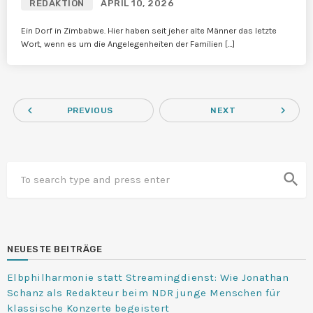
REDAKTION
APRIL 10, 2026
Ein Dorf in Zimbabwe. Hier haben seit jeher alte Männer das letzte
Wort, wenn es um die Angelegenheiten der Familien […]
navigate_before
navigate_next
PREVIOUS
NEXT
search
NEUESTE BEITRÄGE
Elbphilharmonie statt Streamingdienst: Wie Jonathan
Schanz als Redakteur beim NDR junge Menschen für
klassische Konzerte begeistert