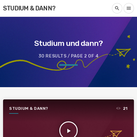
STUDIUM & DANN?
search
menu
Studium und dann?
30 RESULTS / PAGE 2 OF 4
STUDIUM & DANN?
21
play_arrow