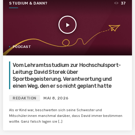
STUDIUM & DANN?
37
play_arrow
PODCAST
Vom Lehramtsstudium zur Hochschulsport-
Leitung: David Storek über
Sportbegeisterung, Verantwortung und
einen Weg, den er so nicht geplant hatte
REDAKTION
MAI 8, 2026
Als er Kind war, beschwerten sich seine Schwester und
Mitschüler:innen manchmal darüber, dass David immer bestimmen
wollte. Ganz falsch lagen sie […]