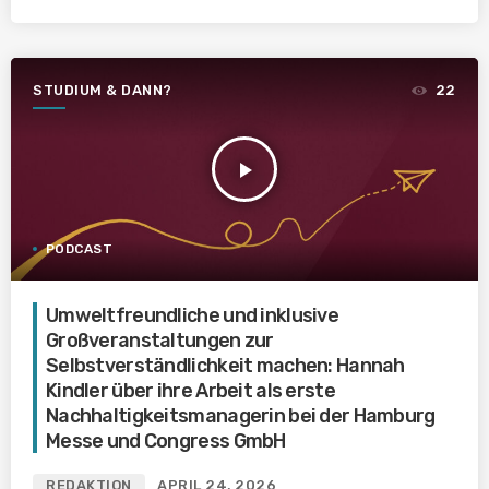
STUDIUM & DANN?
22
play_arrow
PODCAST
Umweltfreundliche und inklusive
Großveranstaltungen zur
Selbstverständlichkeit machen: Hannah
Kindler über ihre Arbeit als erste
Nachhaltigkeitsmanagerin bei der Hamburg
Messe und Congress GmbH
REDAKTION
APRIL 24, 2026