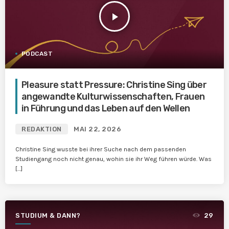
play_arrow
PODCAST
Pleasure statt Pressure: Christine Sing über
angewandte Kulturwissenschaften, Frauen
in Führung und das Leben auf den Wellen
REDAKTION
MAI 22, 2026
Christine Sing wusste bei ihrer Suche nach dem passenden
Studiengang noch nicht genau, wohin sie ihr Weg führen würde. Was
[…]
STUDIUM & DANN?
29