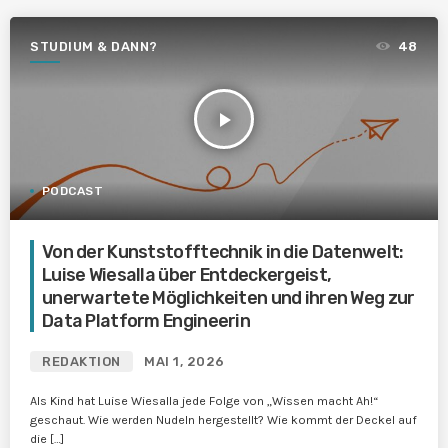
STUDIUM & DANN?
48
play_arrow
PODCAST
Von der Kunststofftechnik in die Datenwelt:
Luise Wiesalla über Entdeckergeist,
unerwartete Möglichkeiten und ihren Weg zur
Data Platform Engineerin
REDAKTION
MAI 1, 2026
Als Kind hat Luise Wiesalla jede Folge von „Wissen macht Ah!“
geschaut. Wie werden Nudeln hergestellt? Wie kommt der Deckel auf
die […]