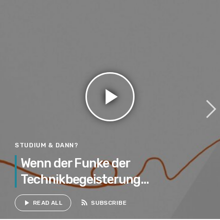
play_arrow
STUDIUM & DANN?
Wenn der Funke der
Technikbegeisterung
überspringt: Daniel Tamanini über
rss_feed
play_arrow
READ ALL
SUBSCRIBE
seine Arbeit als Dozent im