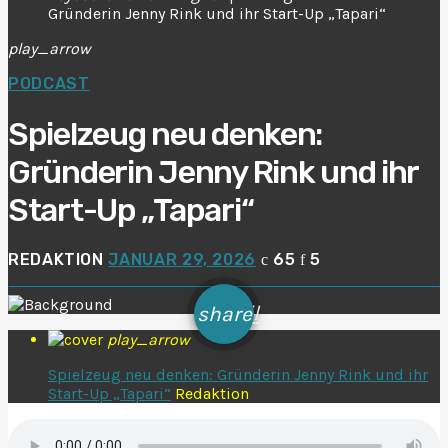
Gründerin Jenny Rink und ihr Start-Up „Tapari“
play_arrow
PODCAST
Spielzeug neu denken:
Gründerin Jenny Rink und ihr
Start-Up „Tapari“
REDAKTION
JANUAR 29, 2026
65
5
email
share
play_arrow
Spielzeug neu denken: Gründerin Jenny Rink und ihr
Start-Up „Tapari“
Redaktion