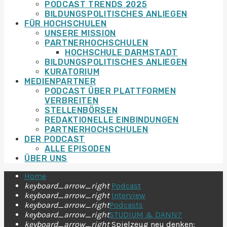
PODCAST TRENDS 2025
BILDUNGSPOLITISCHES ANLIEGEN
FÜR HOCHSCHULEN
UNSERE MISSION
PARTNERHOCHSCHULEN
HOCHSCHULE DARMSTADT
BILDUNGSPOLITISCHES ANLIEGEN
KURATORIUM
MEDIENPARTNER
PODCAST ÜBER PLATTFORMEN
VERBREITEN
STELLENBÖRSEN
REDAKTIONELLE EINBINDUNGEN
PARTNERHOCHSCHULEN
DER PODCAST
ALLE EPISODEN
ÜBER UNS
Home
keyboard_arrow_right
Podcast
keyboard_arrow_right
Interview
keyboard_arrow_right
Podcasts
keyboard_arrow_right
STUDIUM & DANN?
keyboard_arrow_right
Spielzeug neu denken: