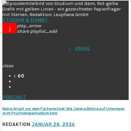
STUDIUM & DANN?
play_arrow
share
playlist_add
EMAIL
close
60
PODCAST
Keine Angst vor dem Fachwechsel: Wie Jelena Bohne auf Umwegen
zum Psychologiestudium kam
REDAKTION
JANUAR 28, 2026