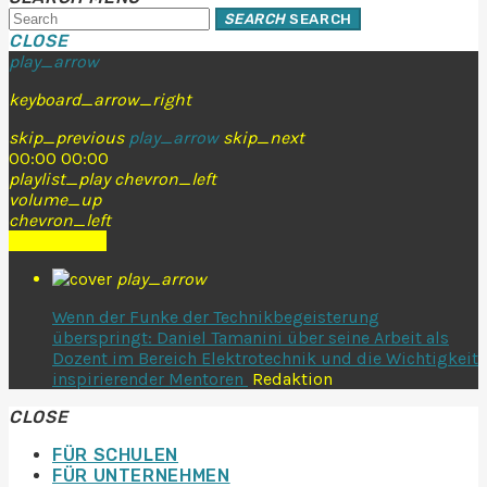
SEARCH
SEARCH
CLOSE
play_arrow
keyboard_arrow_right
skip_previous
play_arrow
skip_next
00:00
00:00
playlist_play
chevron_left
volume_up
chevron_left
Go to album
play_arrow
Wenn der Funke der Technikbegeisterung
überspringt: Daniel Tamanini über seine Arbeit als
Dozent im Bereich Elektrotechnik und die Wichtigkeit
inspirierender Mentoren
Redaktion
CLOSE
FÜR SCHULEN
FÜR UNTERNEHMEN