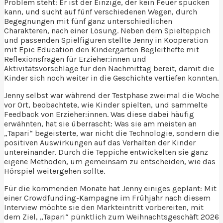
Problem steht: Er ist der Einzige, der kein Feuer spucken
kann, und sucht auf fünf verschiedenen Wegen, durch
Begegnungen mit fünf ganz unterschiedlichen
Charakteren, nach einer Lösung. Neben dem Spielteppich
und passenden Spielfiguren stellte Jenny in Kooperation
mit Epic Education den Kindergärten Begleithefte mit
Reflexionsfragen für Erzieher:innen und
Aktivitätsvorschläge für den Nachmittag bereit, damit die
Kinder sich noch weiter in die Geschichte vertiefen konnten.
Jenny selbst war während der Testphase zweimal die Woche
vor Ort, beobachtete, wie Kinder spielten, und sammelte
Feedback von Erzieher:innen. Was diese dabei häufig
erwähnten, hat sie überrascht: Was sie am meisten an
„Tapari“ begeisterte, war nicht die Technologie, sondern die
positiven Auswirkungen auf das Verhalten der Kinder
untereinander. Durch die Teppiche entwickelten sie ganz
eigene Methoden, um gemeinsam zu entscheiden, wie das
Hörspiel weitergehen sollte.
Für die kommenden Monate hat Jenny einiges geplant: Mit
einer Crowdfunding-Kampagne im Frühjahr nach diesem
Interview möchte sie den Markteintritt vorbereiten, mit
dem Ziel, „Tapari“ pünktlich zum Weihnachtsgeschäft 2026