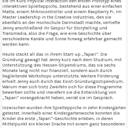
sie im Kurs Physical Interaction den ersten Prototyp eines
interaktiven Spielteppichs, bestehend aus einer einfachen
Matte, einem Mikrocontroller und einem Raspberry Pi. Im
Master Leadership in the Creative Industries, den sie
ebenfalls an der Hochschule Darmstadt machte, vertiefte
Jenny anschließend ihr Gespür für Storytelling und
Transmedia, also die Frage, wie eine Geschichte über
verschiedene Kanäle und Sinne hinweg erfahrbar gemacht
werden kann.
Heute steckt all das in ihrem Start-up „Tapari“. Die
Gründung gewagt hat Jenny kurz nach dem Studium, mit
Unterstützung des Hessen-Stipendiums, das sie sechs
Monate lang nicht nur finanziell, sondern auch durch
begleitende Workshops unterstützte. Weitere Förderung
erhielt Jenny auch durch das Exist-Gründungsstipendium.
Warum man sich trotz Zweifeln sich für diese Programme
bewerben sollte und inwiefern sie die Entwicklung von
„Tapari“ vorangebracht haben, verrät sie im Gespräch.
Inzwischen wurden ihre Spielteppiche in zehn Kindergärten
getestet. Innerhalb einer Kindergartenwoche konnten die
Kinder die erste „Tapari“-Geschichte erleben, in deren
Mittelpunkt ein kleiner Drache mit einem ganz besonderen