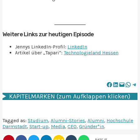
Weitere Links zur heutigen Episode
Jennys LinkedIn-Profil:
LinkedIn
Artikel über „Tapari“:
Technologieland Hessen
Share on Facebook
Share on LinkedIn
Email this Page
Share on Wh
Share o
KAPITELMARKEN (zum Aufklappen klicken)
Tagged as:
Studium
,
Alumni-Stories
,
Alumni
,
Hochschule
Darmstadt
,
Start-up
,
Media
,
CEO
,
Gründer*in
.
RATE IT