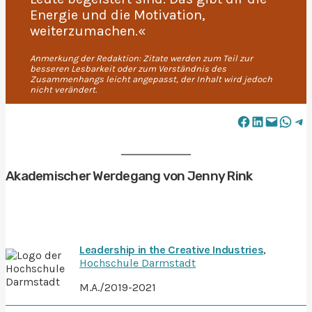
Energie und die Motivation,
weiterzumachen.«
Anmerkung der Redaktion: Zitate werden zum Teil zur
besseren Lesbarkeit oder zum Verständnis des
Zusammenhangs leicht angepasst, der Inhalt wird jedoch
nicht verändert.
Share on Facebook
Share on LinkedIn
Email this Page
Share on Wh
Share o
Akademischer Werdegang von Jenny Rink
Leadership in the Creative Industries
,
Hochschule Darmstadt
M.A./2019-2021