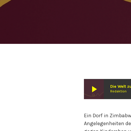
play_arrow
Redaktion
Ein Dorf in Zimbabw
Angelegenheiten der