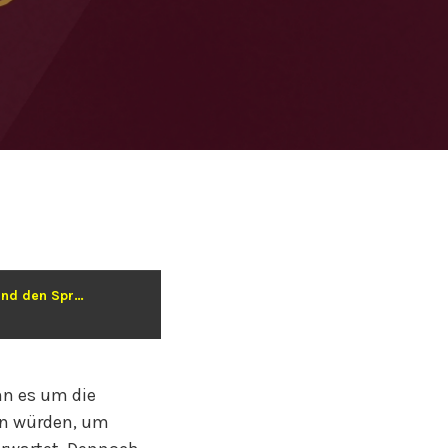
Die Welt zum Guten verändern: Julia Selle über Kinderrechte, Nachhaltigkeit und den Sprung vom Großkonzern in die NGO-Welt
nn es um die
zen würden, um