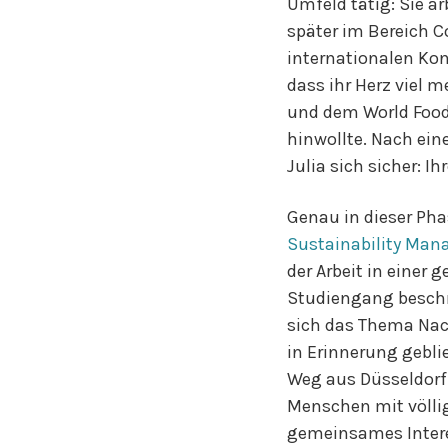
Umfeld tätig: Sie a
später im Bereich Co
internationalen Ko
dass ihr Herz viel m
und dem World Food
hinwollte. Nach eine
Julia sich sicher: I
Genau in dieser Pha
Sustainability Ma
der Arbeit in einer
Studiengang beschre
sich das Thema Nach
in Erinnerung gebli
Weg aus Düsseldorf d
Menschen mit völlig
gemeinsames Intere