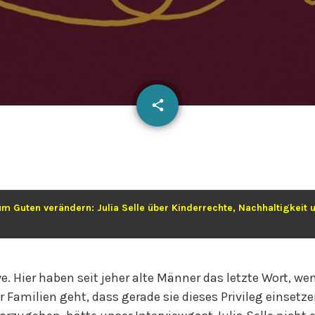
email
share
e. Hier haben seit jeher alte Männer das letzte Wort, we
 Familien geht, dass gerade sie dieses Privileg einset