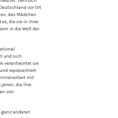
erwartet. Dennoch
 Deutschland vor Ort
eten, das Mädchen
s, die sie in ihrer
ern in die Welt der
national
st und sich
e verantwortet sie
und repräsentiert
sammenarbeit mit
jenen, die ihre
men von
em ganz anderen