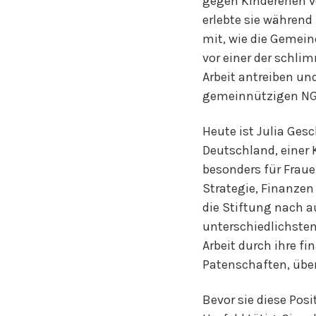
gegen Kinderehen vo
erlebte sie während 
mit, wie die Gemei
vor einer der schlim
Arbeit antreiben un
gemeinnützigen NGO
Heute ist Julia Gesc
Deutschland, einer K
besonders für Fraue
Strategie, Finanzen
die Stiftung nach a
unterschiedlichsten
Arbeit durch ihre f
Patenschaften, übe
Bevor sie diese Posi