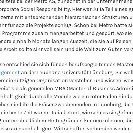
rbeitete bei der Metro AG, zunächst in der Unternehm
rporate Social Responsibility. Hier war Julia Teil eines 
nzerns mit entsprechenden hierarchischen Strukturen u
ehr für soziale Projekte schlug: Schon bei Metro hatte s
 Programme zusammengearbeitet und gespürt, wo sie w
r dreieinhalb Monate langen Auszeit, die sie auf Reisen
hre Arbeit sollte sinnvoll sein und die Welt zum Guten ve
se entschied sie sich für den berufsbegleitenden Mas
nagement
an der Leuphana Universität Lüneburg. Sie wol
 gemeinnützigen Organisation verstehen und wissen, wov
ibt sie als generellen MBA (Master of Business Admini
haltigkeit durch alle Module wie ein roter Faden hind
eben sind ihr die Präsenzwochenenden in Lüneburg, die f
ie beste Zeit waren. Julia betont, wie sehr es sie gefreut
 unterschiedlichen Hintergründen kennenzulernen, die 
sse an nachhaltigem Wirtschaften verbunden werden.