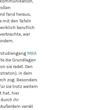
enskommunikation,
großen
nd fand heraus,
ie mit den Tafeln
irklich beruflich
 verbrachte, war
rändern.
terstudiengang
MBA
lte die Grundlagen
on sie redet. Den
straton), in dem
urch zog. Besonders
ür sie trotz weitem
 hat, hier
durch ihr
 Außerdem verrät