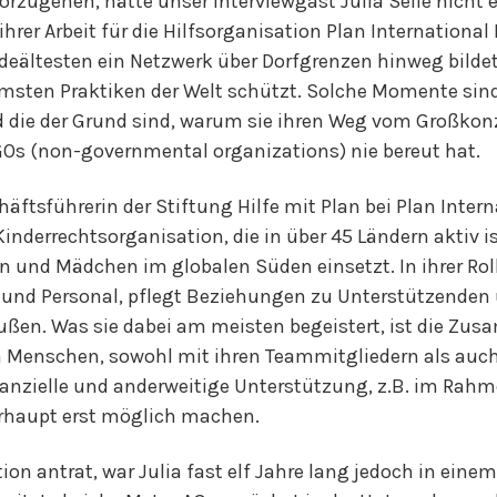
rzugehen, hätte unser Interviewgast Julia Selle nicht 
ihrer Arbeit für die Hilfsorganisation Plan International
ndeältesten ein Netzwerk über Dorfgrenzen hinweg bild
msten Praktiken der Welt schützt. Solche Momente sind e
d die der Grund sind, warum sie ihren Weg vom Großkonz
s (non-governmental organizations) nie bereut hat.
häftsführerin der Stiftung Hilfe mit Plan bei Plan Inter
inderrechtsorganisation, die in über 45 Ländern aktiv i
n und Mädchen im globalen Süden einsetzt. In ihrer Roll
 und Personal, pflegt Beziehungen zu Unterstützenden 
ußen. Was sie dabei am meisten begeistert, ist die Zu
 Menschen, sowohl mit ihren Teammitgliedern als auch 
inanzielle und anderweitige Unterstützung, z.B. im Rah
rhaupt erst möglich machen.
tion antrat, war Julia fast elf Jahre lang jedoch in ein