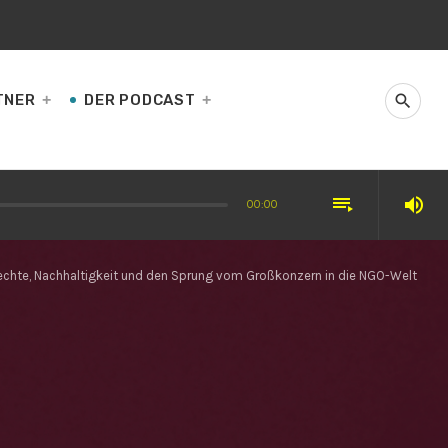
TNER
DER PODCAST
search
playlist_play
volume_up
00:00
nzerte begeistert
rrechte, Nachhaltigkeit und den Sprung vom Großkonzern in die NGO-Welt