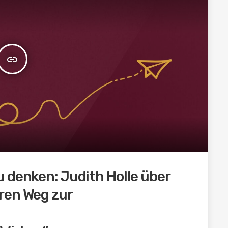
insert_link
 denken: Judith Holle über
ren Weg zur