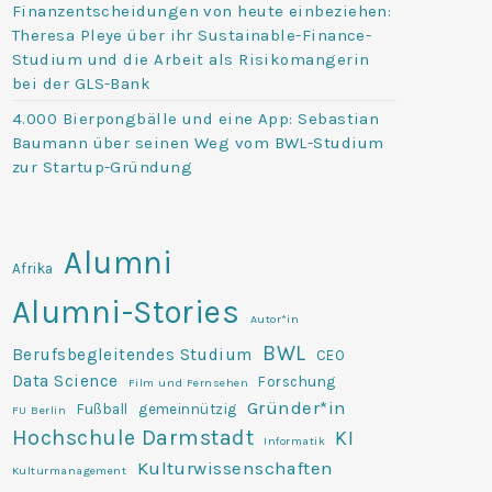
Finanzentscheidungen von heute einbeziehen:
Theresa Pleye über ihr Sustainable-Finance-
Studium und die Arbeit als Risikomangerin
bei der GLS-Bank
4.000 Bierpongbälle und eine App: Sebastian
Baumann über seinen Weg vom BWL-Studium
zur Startup-Gründung
Alumni
Afrika
Alumni-Stories
Autor*in
BWL
Berufsbegleitendes Studium
CEO
Data Science
Forschung
Film und Fernsehen
Gründer*in
Fußball
gemeinnützig
FU Berlin
Hochschule Darmstadt
KI
Informatik
Kulturwissenschaften
Kulturmanagement