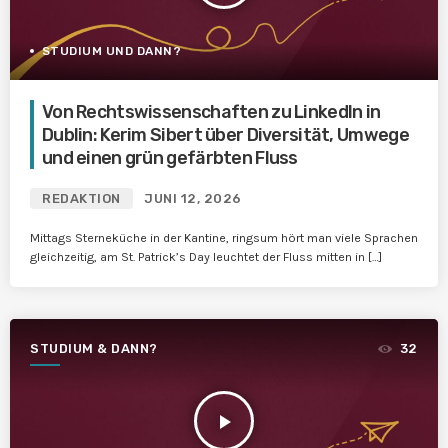
STUDIUM UND DANN?
Von Rechtswissenschaften zu LinkedIn in
Dublin: Kerim Sibert über Diversität, Umwege
und einen grün gefärbten Fluss
REDAKTION
JUNI 12, 2026
Mittags Sterneküche in der Kantine, ringsum hört man viele Sprachen
gleichzeitig, am St. Patrick’s Day leuchtet der Fluss mitten in […]
STUDIUM & DANN?
32
play_arrow