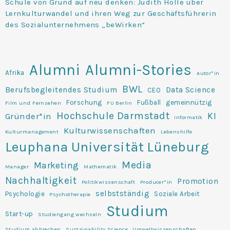
Schule von Grund auf neu denken: Judith Holle über
Lernkulturwandel und ihren Weg zur Geschäftsführerin
des Sozialunternehmens „beWirken“
Alumni
Alumni-Stories
Afrika
Autor*in
BWL
Berufsbegleitendes Studium
Data Science
CEO
Forschung
Fußball
gemeinnützig
Film und Fernsehen
FU Berlin
Hochschule Darmstadt
KI
Gründer*in
Informatik
Kulturwissenschaften
Kulturmanagement
Lebenshilfe
Leuphana Universität Lüneburg
Media
Marketing
Manager
Mathematik
Nachhaltigkeit
Promotion
Politikwissenschaft
Producer*in
selbstständig
Psychologie
Soziale Arbeit
Psychotherapie
Studium
Start-up
Studiengang wechseln
Studium abbrechen
Sustainability Science
Umweltwissenschaften