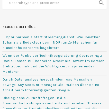
search
NEUESTE BEITRÄGE
Elbphilharmonie statt Streamingdienst: Wie Jonathan
Schanz als Redakteur beim NDR junge Menschen für
klassische Konzerte begeistert
Wenn der Funke der Technikbegeisterung überspringt:
Daniel Tamanini über seine Arbeit als Dozent im Bereich
Elektrotechnik und die Wichtigkeit inspirierender
Mentoren
Durch Datenanalyse herausfinden, was Menschen
bewegt: Key Account Manager Ole Paulsen über seine
Arbeit beim Internetgiganten Google
Ökologische Zukunftsfragen in die
Finanzentscheidungen von heute einbeziehen: Theresa
Pleye über ihr Sustainable-Finance-Studium und die