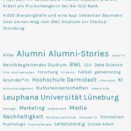
Arbeit als Risikomangerin bei der GLS-Bank
4.000 Bierpongbälle und eine App: Sebastian Baumann
über seinen Weg vom BWL-Studium zur Startup-
Gründung
Alumni
Alumni-Stories
Afrika
Autor*in
BWL
Berufsbegleitendes Studium
Data Science
CEO
Forschung
Fußball
gemeinnützig
Film und Fernsehen
FU Berlin
Hochschule Darmstadt
KI
Gründer*in
Informatik
Kulturwissenschaften
Kulturmanagement
Lebenshilfe
Leuphana Universität Lüneburg
Media
Marketing
Manager
Mathematik
Nachhaltigkeit
Promotion
Politikwissenschaft
Producer*in
selbstständig
Psychologie
Soziale Arbeit
Psychotherapie