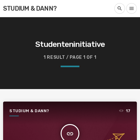
STUDIUM & DANN?
search
menu
Studenteninitiative
1 RESULT / PAGE 1 OF 1
STUDIUM & DANN?
17
insert_link