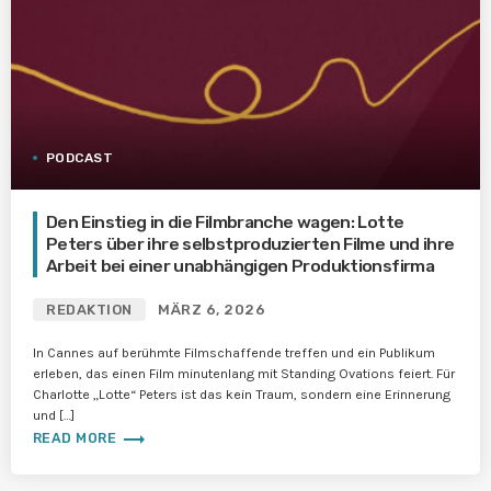
PODCAST
Den Einstieg in die Filmbranche wagen: Lotte
Peters über ihre selbstproduzierten Filme und ihre
Arbeit bei einer unabhängigen Produktionsfirma
REDAKTION
MÄRZ 6, 2026
In Cannes auf berühmte Filmschaffende treffen und ein Publikum
erleben, das einen Film minutenlang mit Standing Ovations feiert. Für
Charlotte „Lotte“ Peters ist das kein Traum, sondern eine Erinnerung
und […]
trending_flat
READ MORE