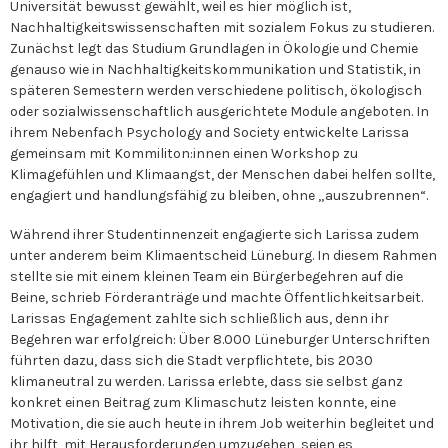
Universität bewusst gewählt, weil es hier möglich ist,
Nachhaltigkeitswissenschaften mit sozialem Fokus zu studieren.
Zunächst legt das Studium Grundlagen in Ökologie und Chemie
genauso wie in Nachhaltigkeitskommunikation und Statistik, in
späteren Semestern werden verschiedene politisch, ökologisch
oder sozialwissenschaftlich ausgerichtete Module angeboten. In
ihrem Nebenfach Psychology and Society entwickelte Larissa
gemeinsam mit Kommiliton:innen einen Workshop zu
Klimagefühlen und Klimaangst, der Menschen dabei helfen sollte,
engagiert und handlungsfähig zu bleiben, ohne „auszubrennen“.
Während ihrer Studentinnenzeit engagierte sich Larissa zudem
unter anderem beim Klimaentscheid Lüneburg. In diesem Rahmen
stellte sie mit einem kleinen Team ein Bürgerbegehren auf die
Beine, schrieb Förderanträge und machte Öffentlichkeitsarbeit.
Larissas Engagement zahlte sich schließlich aus, denn ihr
Begehren war erfolgreich: Über 8.000 Lüneburger Unterschriften
führten dazu, dass sich die Stadt verpflichtete, bis 2030
klimaneutral zu werden. Larissa erlebte, dass sie selbst ganz
konkret einen Beitrag zum Klimaschutz leisten konnte, eine
Motivation, die sie auch heute in ihrem Job weiterhin begleitet und
ihr hilft, mit Herausforderungen umzugehen, seien es