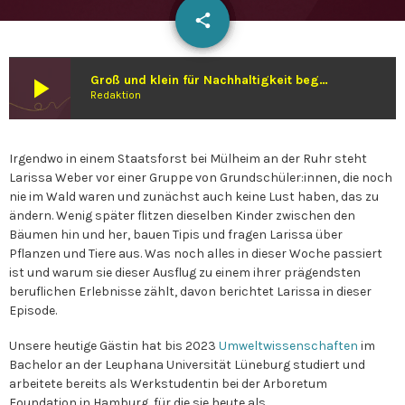
email
share
play_arrow
Groß und klein für Nachhaltigkeit begeistern: Larissa Weber über ihre Arbeit als Umweltwissenschaftlerin bei der Arboretum Foundation
Redaktion
Irgendwo in einem Staatsforst bei Mülheim an der Ruhr steht
Larissa Weber vor einer Gruppe von Grundschüler:innen, die noch
nie im Wald waren und zunächst auch keine Lust haben, das zu
ändern. Wenig später flitzen dieselben Kinder zwischen den
Bäumen hin und her, bauen Tipis und fragen Larissa über
Pflanzen und Tiere aus. Was noch alles in dieser Woche passiert
ist und warum sie dieser Ausflug zu einem ihrer prägendsten
beruflichen Erlebnisse zählt, davon berichtet Larissa in dieser
Episode.
Unsere heutige Gästin hat bis 2023
Umweltwissenschaften
im
Bachelor an der Leuphana Universität Lüneburg studiert und
arbeitete bereits als Werkstudentin bei der Arboretum
Foundation in Hamburg, für die sie heute als