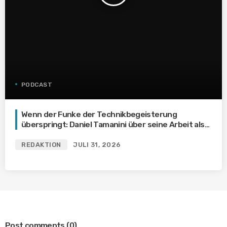
PODCAST
Wenn der Funke der Technikbegeisterung
überspringt: Daniel Tamanini über seine Arbeit als
Dozent im Bereich Elektrotechnik und die
Wichtigkeit inspirierender Mentoren
REDAKTION
JULI 31, 2026
Post comments
(0)