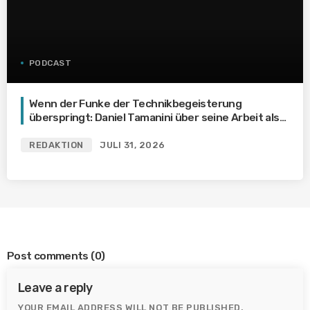
PODCAST
Wenn der Funke der Technikbegeisterung
überspringt: Daniel Tamanini über seine Arbeit als
Dozent im Bereich Elektrotechnik und die
Wichtigkeit inspirierender Mentoren
REDAKTION
JULI 31, 2026
Post comments
(0)
Leave a reply
YOUR EMAIL ADDRESS WILL NOT BE PUBLISHED.