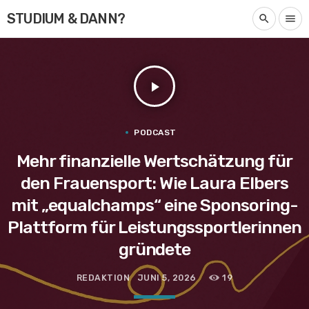
STUDIUM & DANN?
search
menu
play_arrow
PODCAST
Mehr finanzielle Wertschätzung für
den Frauensport: Wie Laura Elbers
mit „equalchamps“ eine Sponsoring-
Plattform für Leistungssportlerinnen
gründete
REDAKTION
JUNI 5, 2026
19