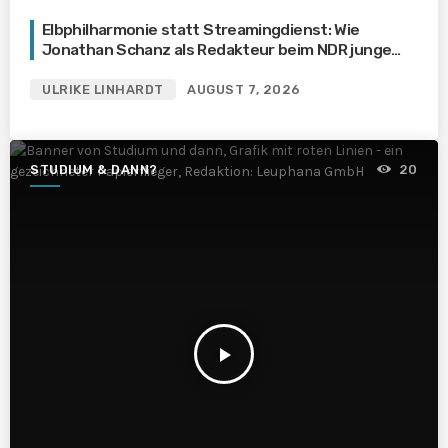
Elbphilharmonie statt Streamingdienst: Wie
Jonathan Schanz als Redakteur beim NDR junge
Menschen für klassische Konzerte begeistert
ULRIKE LINHARDT
AUGUST 7, 2026
STUDIUM & DANN?
20
play_arrow