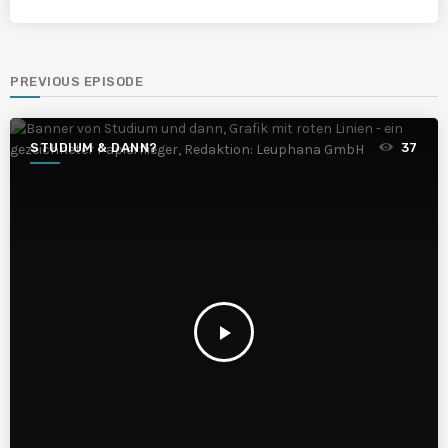
PREVIOUS EPISODE
STUDIUM & DANN?
37
play_arrow