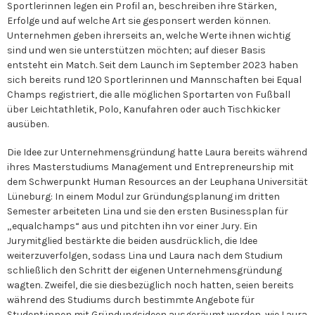
Sportlerinnen legen ein Profil an, beschreiben ihre Stärken,
Erfolge und auf welche Art sie gesponsert werden können.
Unternehmen geben ihrerseits an, welche Werte ihnen wichtig
sind und wen sie unterstützen möchten; auf dieser Basis
entsteht ein Match. Seit dem Launch im September 2023 haben
sich bereits rund 120 Sportlerinnen und Mannschaften bei Equal
Champs registriert, die alle möglichen Sportarten von Fußball
über Leichtathletik, Polo, Kanufahren oder auch Tischkicker
ausüben.
Die Idee zur Unternehmensgründung hatte Laura bereits während
ihres Masterstudiums Management und Entrepreneurship mit
dem Schwerpunkt Human Resources an der Leuphana Universität
Lüneburg: In einem Modul zur Gründungsplanung im dritten
Semester arbeiteten Lina und sie den ersten Businessplan für
„equalchamps“ aus und pitchten ihn vor einer Jury. Ein
Jurymitglied bestärkte die beiden ausdrücklich, die Idee
weiterzuverfolgen, sodass Lina und Laura nach dem Studium
schließlich den Schritt der eigenen Unternehmensgründung
wagten. Zweifel, die sie diesbezüglich noch hatten, seien bereits
während des Studiums durch bestimmte Angebote für
Student:innen mit Gründungsideen ausgeräumt worden, wie Laura