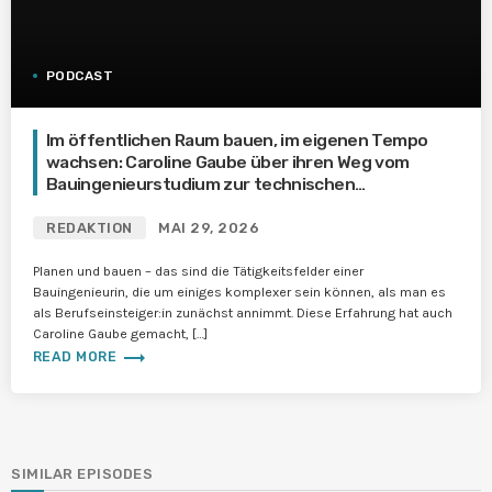
PODCAST
Im öffentlichen Raum bauen, im eigenen Tempo
wachsen: Caroline Gaube über ihren Weg vom
Bauingenieurstudium zur technischen
Projektleiterin bei HEAG Mobilo
REDAKTION
MAI 29, 2026
Planen und bauen – das sind die Tätigkeitsfelder einer
Bauingenieurin, die um einiges komplexer sein können, als man es
als Berufseinsteiger:in zunächst annimmt. Diese Erfahrung hat auch
Caroline Gaube gemacht, […]
trending_flat
READ MORE
SIMILAR EPISODES