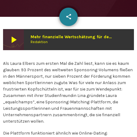
email
share
play_arrow
Mehr finanzielle Wertschätzung für den Frauensport: Wie Laura Elbers mit „equalchamps“ eine Sponsoring-Plattform für Leistungssportlerinnen gründete
Redaktion
Als Laura Elbers zum ersten Mal die Zahl liest, kann sie es kaum
glauben: 93 Prozent des weltweiten Sponsoring-Volumens fließen
in den Männersport, nur sieben Prozent der Förderung kommen
weiblichen Sportlerinnen zugute. Was für viele nur Anlass zum
frustrierten Kopfschütteln ist, war für sie zum Wendepunkt:
Zusammen mit ihrer Studienfreundin Lina gründete Laura
„equalchamps“, eine Sponsoring-Matching-Plattform, die
Leistungssportlerinnen und Frauenmannschaften mit
Unternehmenspartnern zusammenbringt, die sie finanziell
unterstützen wollen.
Die Plattform funktioniert ähnlich wie Online-Dating: