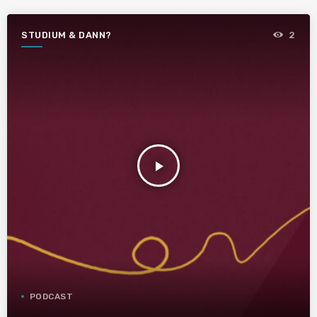
STUDIUM & DANN?
2
play_arrow
PODCAST