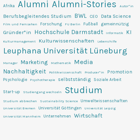
Alumni
Alumni-Stories
Afrika
Autor*in
BWL
Berufsbegleitendes Studium
Data Science
CEO
Forschung
Fußball
gemeinnützig
Film und Fernsehen
FU Berlin
Hochschule Darmstadt
KI
Gründer*in
Informatik
Kulturwissenschaften
Kulturmanagement
Lebenshilfe
Leuphana Universität Lüneburg
Media
Marketing
Manager
Mathematik
Nachhaltigkeit
Promotion
Politikwissenschaft
Producer*in
selbstständig
Psychologie
Soziale Arbeit
Psychotherapie
Studium
Start-up
Studiengang wechseln
Umweltwissenschaften
Studium abbrechen
Sustainability Science
Universität Göttingen
Universität Bremen
Universität Leipzig
Wirtschaft
Unternehmen
Universität Mannheim