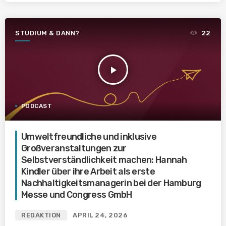
STUDIUM & DANN?
22
play_arrow
PODCAST
Umweltfreundliche und inklusive
Großveranstaltungen zur
Selbstverständlichkeit machen: Hannah
Kindler über ihre Arbeit als erste
Nachhaltigkeitsmanagerin bei der Hamburg
Messe und Congress GmbH
REDAKTION
APRIL 24, 2026