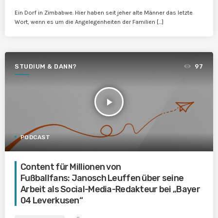
Ein Dorf in Zimbabwe. Hier haben seit jeher alte Männer das letzte
Wort, wenn es um die Angelegenheiten der Familien […]
STUDIUM & DANN?
97
play_arrow
PODCAST
Content für Millionen von
Fußballfans: Janosch Leuffen über seine
Arbeit als Social-Media-Redakteur bei „Bayer
04 Leverkusen“