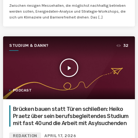
Zwischen riesigen Messehallen, die möglichst nachhaltig betrieben
werden sollen, Energiedaten-Analyse und Strategie-Workshops, die
sich um Klimaziele und Barrierefreiheit drehen: Das […]
STUDIUM & DANN?
32
play_arrow
PODCAST
Brücken bauen statt Türen schließen: Heiko
Praetz über sein berufsbegleitendes Studium
mit fast 40 und die Arbeit mit Asylsuchenden
REDAKTION
APRIL 17, 2026