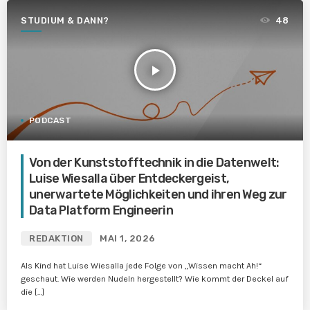
STUDIUM & DANN?
48
play_arrow
PODCAST
Von der Kunststofftechnik in die Datenwelt:
Luise Wiesalla über Entdeckergeist,
unerwartete Möglichkeiten und ihren Weg zur
Data Platform Engineerin
REDAKTION
MAI 1, 2026
Als Kind hat Luise Wiesalla jede Folge von „Wissen macht Ah!“
geschaut. Wie werden Nudeln hergestellt? Wie kommt der Deckel auf
die […]