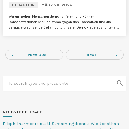
REDAKTION
MÄRZ 20, 2026
Warum gehen Menschen demonstrieren, und können
Demonstrationen wirklich etwas gegen den Rechtsruck und die
daraus erwachsende Gefährdung unserer Demokratie ausrichten? […]
navigate_before
navigate_next
PREVIOUS
NEXT
search
NEUESTE BEITRÄGE
Elbphilharmonie statt Streamingdienst: Wie Jonathan