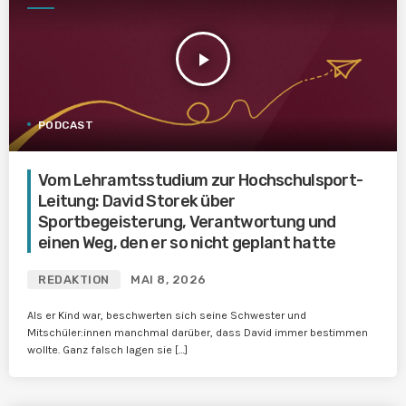
play_arrow
PODCAST
Vom Lehramtsstudium zur Hochschulsport-
Leitung: David Storek über
Sportbegeisterung, Verantwortung und
einen Weg, den er so nicht geplant hatte
REDAKTION
MAI 8, 2026
Als er Kind war, beschwerten sich seine Schwester und
Mitschüler:innen manchmal darüber, dass David immer bestimmen
wollte. Ganz falsch lagen sie […]