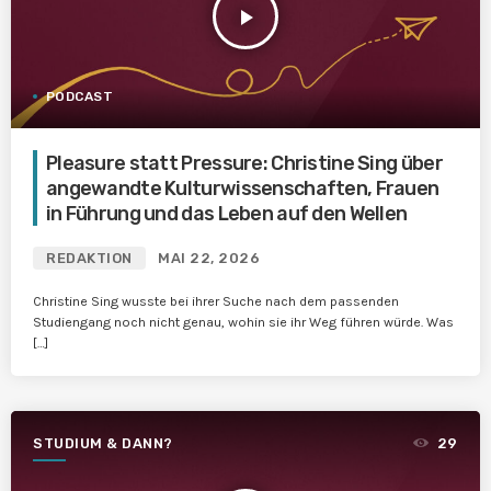
play_arrow
PODCAST
Pleasure statt Pressure: Christine Sing über
angewandte Kulturwissenschaften, Frauen
in Führung und das Leben auf den Wellen
REDAKTION
MAI 22, 2026
Christine Sing wusste bei ihrer Suche nach dem passenden
Studiengang noch nicht genau, wohin sie ihr Weg führen würde. Was
[…]
STUDIUM & DANN?
29