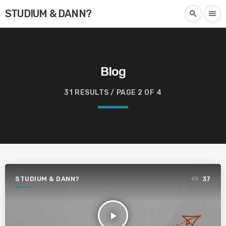
STUDIUM & DANN?
search
menu
Blog
31 RESULTS / PAGE 2 OF 4
STUDIUM & DANN?
37
play_arrow