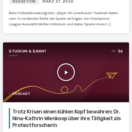
REDAKTION
MÄRZ 27, 2026
Beim Fußballbundesligisten „Bayer 04 Leverkusen“ hautnah dabei
sein: In vorderster Reihe die Spiele verfolgen, bei Champions-
League-Auswärtsfahrten mitreisen und dabei Spieler:innen […]
STUDIUM & DANN?
36
play_arrow
PODCAST
Trotz Krisen einen kühlen Kopf bewahren: Dr.
Nina-Kathrin Wienkoop über ihre Tätigkeit als
Protestforscherin