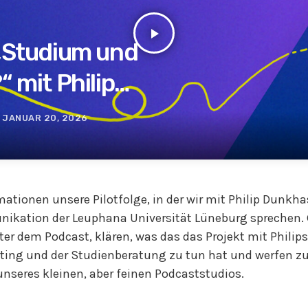
play_arrow
„Studium und
 mit Philip
hase
JANUAR 20, 2026
mationen unsere Pilotfolge, in der wir mit Philip Dunkha
ikation der Leuphana Universität Lüneburg sprechen
inter dem Podcast, klären, was das das Projekt mit Phili
ing und der Studienberatung zu tun hat und werfen z
 unseres kleinen, aber feinen Podcaststudios.