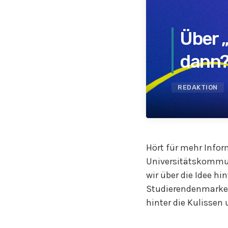
Über 
dann?“
Dunk
REDAKTION
Hört für mehr Infor
Universitätskommun
wir über die Idee h
Studierendenmarket
hinter die Kulissen