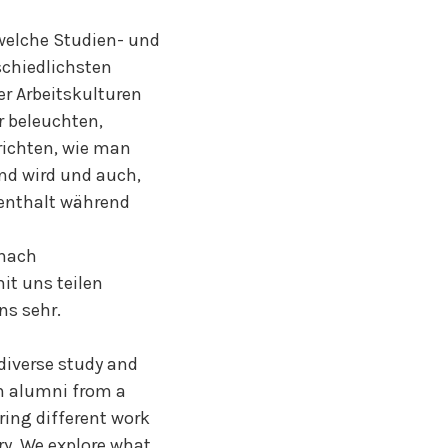
welche Studien- und
schiedlichsten
er Arbeitskulturen
r beleuchten,
richten, wie man
nd wird und auch,
fenthalt während
 nach
it uns teilen
ns sehr.
diverse study and
th alumni from a
ring different work
y. We explore what