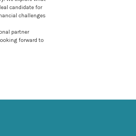
deal candidate for
nancial challenges
ional partner
looking forward to