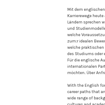
Mit dem englischen
Karrierewege heute 
Ländern sprechen wi
und Studienmodelle,
welche Voraussetzun
zum:r idealen Bewe
welche praktischen
des Studiums oder e
Für die englische A
internationalen Par
möchten. Über Anf
With the English f
career paths that a
wide range of backg
cultures and academ