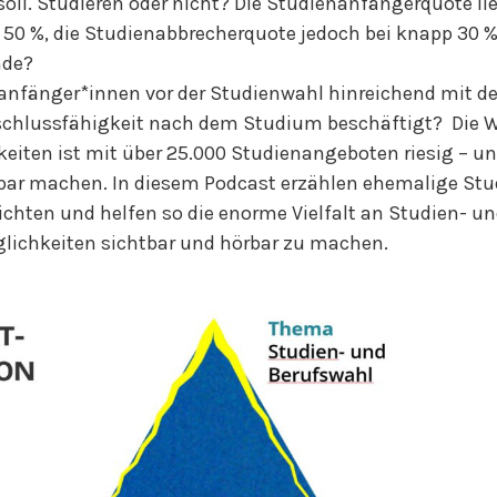
soll. Studieren oder nicht? Die Studienanfängerquote li
r 50 %, die Studienabbrecherquote jedoch bei knapp 30
nde?
anfänger*innen vor der Studienwahl hinreichend mit d
schlussfähigkeit nach dem Studium beschäftigt? Die We
eiten ist mit über 25.000 Studienangeboten riesig – u
ar machen. In diesem Podcast erzählen ehemalige Stud
chten und helfen so die enorme Vielfalt an Studien- u
lichkeiten sichtbar und hörbar zu machen.