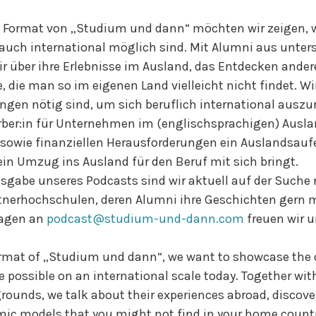
 Format von „Studium und dann“ möchten wir zeigen, 
auch international möglich sind. Mit Alumni aus unter
r über ihre Erlebnisse im Ausland, das Entdecken ander
 die man so im eigenen Land vielleicht nicht findet. Wi
gen nötig sind, um sich beruflich international auszu
rber:in für Unternehmen im (englischsprachigen) Ausla
 sowie finanziellen Herausforderungen ein Auslandsau
in Umzug ins Ausland für den Beruf mit sich bringt.
usgabe unseres Podcasts sind wir aktuell auf der Suche
tnerhochschulen, deren Alumni ihre Geschichten gern m
ragen an
podcast@studium-und-dann.com
freuen wir u
ormat of „Studium und dann“, we want to showcase the 
re possible on an international scale today. Together wi
rounds, we talk about their experiences abroad, discove
ic models that you might not find in your home countr