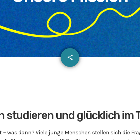
email
share
h studieren und glücklich im 
t – was dann? Viele junge Menschen stellen sich die Fr