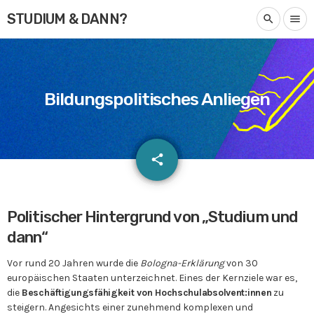
STUDIUM & DANN?
search
menu
Bildungspolitisches Anliegen
email
share
Politischer Hintergrund von „Studium und
dann“
Vor rund 20 Jahren wurde die
Bologna-Erklärung
von 30
europäischen Staaten unterzeichnet. Eines der Kernziele war es,
die
Beschäftigungsfähigkeit von Hochschulabsolvent:innen
zu
steigern. Angesichts einer zunehmend komplexen und