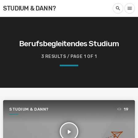
STUDIUM & DANN?
search
menu
Berufsbegleitendes Studium
3 RESULTS / PAGE 1 OF 1
STUDIUM & DANN?
19
play_arrow