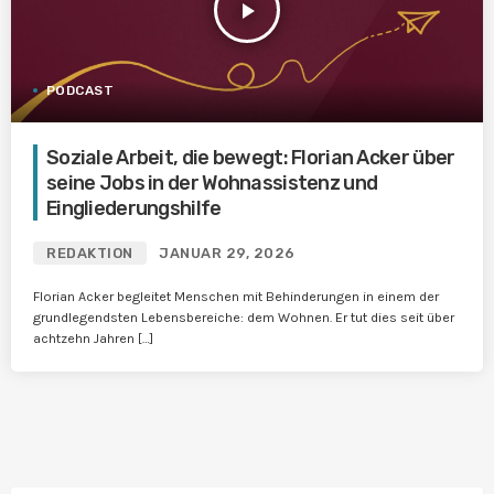
play_arrow
PODCAST
Soziale Arbeit, die bewegt: Florian Acker über
seine Jobs in der Wohnassistenz und
Eingliederungshilfe
REDAKTION
JANUAR 29, 2026
Florian Acker begleitet Menschen mit Behinderungen in einem der
grundlegendsten Lebensbereiche: dem Wohnen. Er tut dies seit über
achtzehn Jahren […]