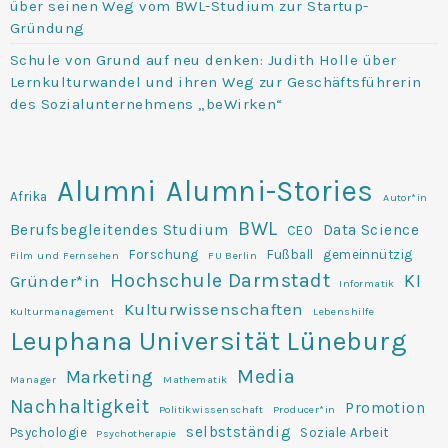
über seinen Weg vom BWL-Studium zur Startup-
Gründung
Schule von Grund auf neu denken: Judith Holle über
Lernkulturwandel und ihren Weg zur Geschäftsführerin
des Sozialunternehmens „beWirken“
Alumni
Alumni-Stories
Afrika
Autor*in
BWL
Berufsbegleitendes Studium
Data Science
CEO
Forschung
Fußball
gemeinnützig
Film und Fernsehen
FU Berlin
Hochschule Darmstadt
KI
Gründer*in
Informatik
Kulturwissenschaften
Kulturmanagement
Lebenshilfe
Leuphana Universität Lüneburg
Media
Marketing
Manager
Mathematik
Nachhaltigkeit
Promotion
Politikwissenschaft
Producer*in
selbstständig
Psychologie
Soziale Arbeit
Psychotherapie