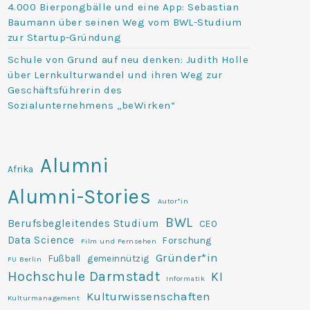
4.000 Bierpongbälle und eine App: Sebastian
Baumann über seinen Weg vom BWL-Studium
zur Startup-Gründung
Schule von Grund auf neu denken: Judith Holle
über Lernkulturwandel und ihren Weg zur
Geschäftsführerin des
Sozialunternehmens „beWirken“
Alumni
Afrika
Alumni-Stories
Autor*in
BWL
Berufsbegleitendes Studium
CEO
Data Science
Forschung
Film und Fernsehen
Gründer*in
Fußball
gemeinnützig
FU Berlin
Hochschule Darmstadt
KI
Informatik
Kulturwissenschaften
Kulturmanagement