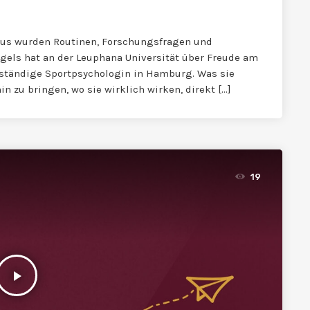
aus wurden Routinen, Forschungsfragen und
ngels hat an der Leuphana Universität über Freude am
stständige Sportpsychologin in Hamburg. Was sie
n zu bringen, wo sie wirklich wirken, direkt […]
19
play_arrow