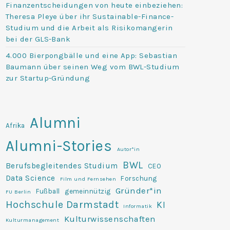
Finanzentscheidungen von heute einbeziehen:
Theresa Pleye über ihr Sustainable-Finance-
Studium und die Arbeit als Risikomangerin
bei der GLS-Bank
4.000 Bierpongbälle und eine App: Sebastian
Baumann über seinen Weg vom BWL-Studium
zur Startup-Gründung
Alumni
Afrika
Alumni-Stories
Autor*in
BWL
Berufsbegleitendes Studium
CEO
Data Science
Forschung
Film und Fernsehen
Gründer*in
Fußball
gemeinnützig
FU Berlin
Hochschule Darmstadt
KI
Informatik
Kulturwissenschaften
Kulturmanagement