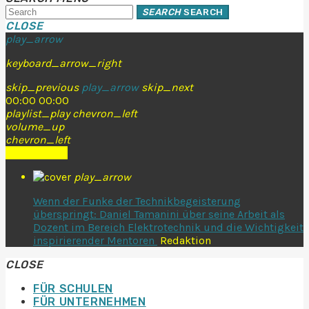
SEARCH
SEARCH
CLOSE
play_arrow
keyboard_arrow_right
skip_previous
play_arrow
skip_next
00:00
00:00
playlist_play
chevron_left
volume_up
chevron_left
Go to album
play_arrow
Wenn der Funke der Technikbegeisterung
überspringt: Daniel Tamanini über seine Arbeit als
Dozent im Bereich Elektrotechnik und die Wichtigkeit
inspirierender Mentoren
Redaktion
CLOSE
FÜR SCHULEN
FÜR UNTERNEHMEN