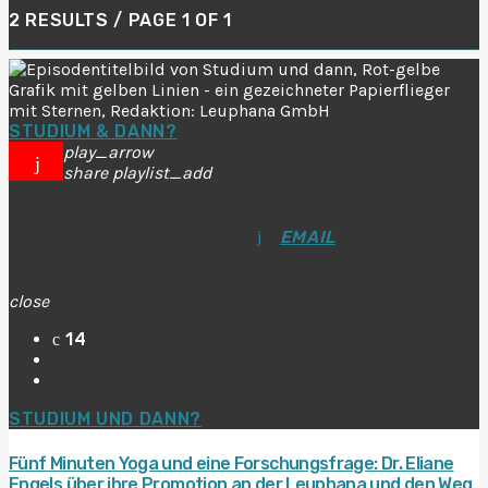
2 RESULTS / PAGE 1 OF 1
STUDIUM & DANN?
play_arrow
share
playlist_add
EMAIL
close
14
STUDIUM UND DANN?
Fünf Minuten Yoga und eine Forschungsfrage: Dr. Eliane
Engels über ihre Promotion an der Leuphana und den Weg