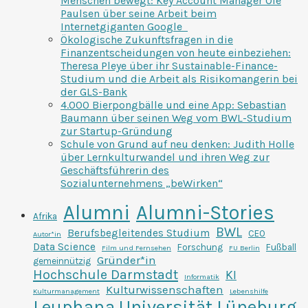
Menschen bewegt: Key Account Manager Ole
Paulsen über seine Arbeit beim
Internetgiganten Google
Ökologische Zukunftsfragen in die
Finanzentscheidungen von heute einbeziehen:
Theresa Pleye über ihr Sustainable-Finance-
Studium und die Arbeit als Risikomangerin bei
der GLS-Bank
4.000 Bierpongbälle und eine App: Sebastian
Baumann über seinen Weg vom BWL-Studium
zur Startup-Gründung
Schule von Grund auf neu denken: Judith Holle
über Lernkulturwandel und ihren Weg zur
Geschäftsführerin des
Sozialunternehmens „beWirken“
Alumni
Alumni-Stories
Afrika
BWL
Berufsbegleitendes Studium
CEO
Autor*in
Data Science
Forschung
Fußball
Film und Fernsehen
FU Berlin
Gründer*in
gemeinnützig
Hochschule Darmstadt
KI
Informatik
Kulturwissenschaften
Kulturmanagement
Lebenshilfe
Leuphana Universität Lüneburg