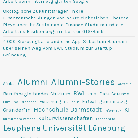
Arbeit beim Internetgiganten Google
Ökologische Zukunftsfragen in die
Finanzentscheidungen von heute einbeziehen: Theresa
Pleye über ihr Sustainable-Finance-Studium und die
Arbeit als Risikomangerin bei der GLS-Bank
4.000 Bierpongbälle und eine App: Sebastian Baumann
über seinen Weg vom BWL-Studium zur Startup-
Gründung
Alumni
Alumni-Stories
Afrika
Autor*in
BWL
Berufsbegleitendes Studium
Data Science
CEO
Forschung
Fußball
gemeinnützig
Film und Fernsehen
FU Berlin
Hochschule Darmstadt
KI
Gründer*in
Informatik
Kulturwissenschaften
Kulturmanagement
Lebenshilfe
Leuphana Universität Lüneburg