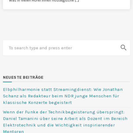
Was in vielen Hörer:innen nostalgische […]
search
NEUESTE BEITRÄGE
Elbphilharmonie statt Streamingdienst: Wie Jonathan
Schanz als Redakteur beim NDR junge Menschen für
klassische Konzerte begeistert
Wenn der Funke der Technikbegeisterung überspringt:
Daniel Tamanini über seine Arbeit als Dozent im Bereich
Elektrotechnik und die Wichtigkeit inspirierender
Mentoren