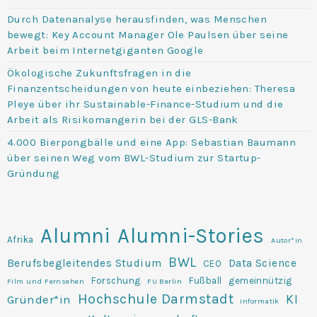
Durch Datenanalyse herausfinden, was Menschen
bewegt: Key Account Manager Ole Paulsen über seine
Arbeit beim Internetgiganten Google
Ökologische Zukunftsfragen in die
Finanzentscheidungen von heute einbeziehen: Theresa
Pleye über ihr Sustainable-Finance-Studium und die
Arbeit als Risikomangerin bei der GLS-Bank
4.000 Bierpongbälle und eine App: Sebastian Baumann
über seinen Weg vom BWL-Studium zur Startup-
Gründung
Alumni
Alumni-Stories
Afrika
Autor*in
BWL
Berufsbegleitendes Studium
Data Science
CEO
Forschung
Fußball
gemeinnützig
Film und Fernsehen
FU Berlin
Hochschule Darmstadt
KI
Gründer*in
Informatik