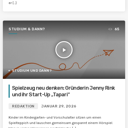
er […]
STUDIUM & DANN?
65
play_arrow
STUDIUM UND DANN?
Spielzeug neu denken: Gründerin Jenny Rink
und ihr Start-Up „Tapari“
REDAKTION
JANUAR 29, 2026
Kinder im Kindergarten- und Vorschulalter sitzen um einen
Spielteppich und lauschen gemeinsam gespannt einem Hörspiel.