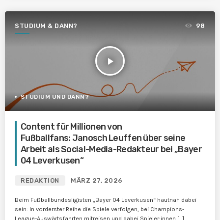
STUDIUM & DANN?
98
play_arrow
STUDIUM UND DANN?
Content für Millionen von
Fußballfans: Janosch Leuffen über seine
Arbeit als Social-Media-Redakteur bei „Bayer
04 Leverkusen“
REDAKTION
MÄRZ 27, 2026
Beim Fußballbundesligisten „Bayer 04 Leverkusen“ hautnah dabei
sein: In vorderster Reihe die Spiele verfolgen, bei Champions-
League-Auswärtsfahrten mitreisen und dabei Spieler:innen […]