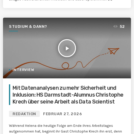
STUDIUM & DANN?
52
play_arrow
INTERVIEW
Mit Datenanalysen zu mehr Sicherheit und
Inklusion: HS Darmstadt-Alumnus Christophe
Krech über seine Arbeit als Data Scientist
REDAKTION
FEBRUAR 27, 2026
Während Helena die heutige Folge am Ende ihres Arbeitstages
aufgenommen hat, beginnt ihr Gast Christophe Krech ihn erst, denn