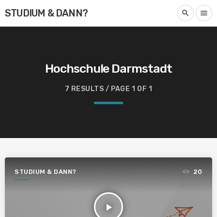
STUDIUM & DANN?
search
menu
Hochschule Darmstadt
7 RESULTS / PAGE 1 OF 1
STUDIUM & DANN?
20
play_arrow