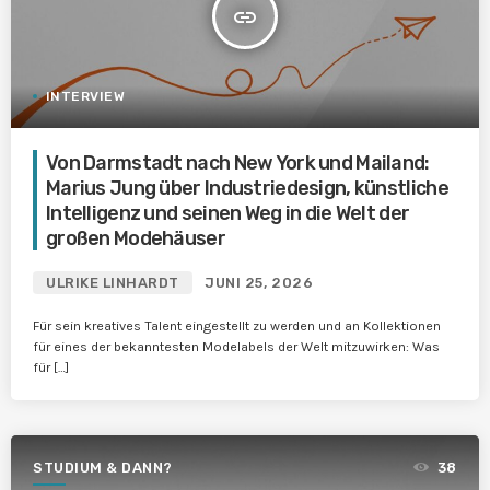
insert_link
INTERVIEW
Von Darmstadt nach New York und Mailand:
Marius Jung über Industriedesign, künstliche
Intelligenz und seinen Weg in die Welt der
großen Modehäuser
ULRIKE LINHARDT
JUNI 25, 2026
Für sein kreatives Talent eingestellt zu werden und an Kollektionen
für eines der bekanntesten Modelabels der Welt mitzuwirken: Was
für […]
STUDIUM & DANN?
38