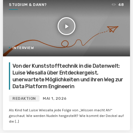
STUDIUM & DANN?
48
play_arrow
INTERVIEW
Von der Kunststofftechnik in die Datenwelt:
Luise Wiesalla über Entdeckergeist,
unerwartete Möglichkeiten und ihren Weg zur
Data Platform Engineerin
REDAKTION
MAI 1, 2026
Als Kind hat Luise Wiesalla jede Folge von „Wissen macht Ah!“
geschaut. Wie werden Nudeln hergestellt? Wie kommt der Deckel auf
die […]