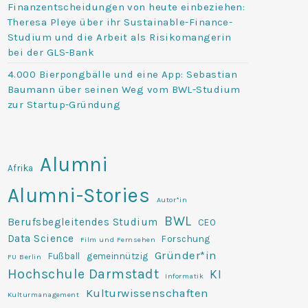
Finanzentscheidungen von heute einbeziehen:
Theresa Pleye über ihr Sustainable-Finance-
Studium und die Arbeit als Risikomangerin
bei der GLS-Bank
4.000 Bierpongbälle und eine App: Sebastian
Baumann über seinen Weg vom BWL-Studium
zur Startup-Gründung
Alumni
Afrika
Alumni-Stories
Autor*in
BWL
Berufsbegleitendes Studium
CEO
Data Science
Forschung
Film und Fernsehen
Gründer*in
Fußball
gemeinnützig
FU Berlin
Hochschule Darmstadt
KI
Informatik
Kulturwissenschaften
Kulturmanagement