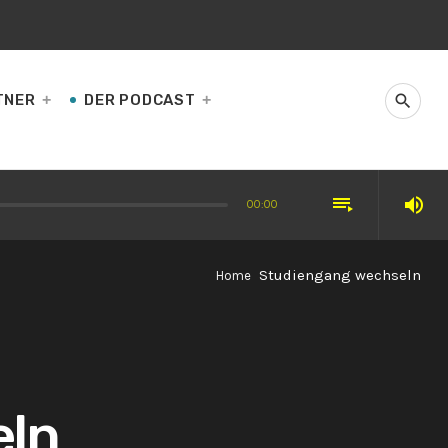
TNER
DER PODCAST
search
playlist_play
volume_up
00:00
nzerte begeistert
Studiengang wechseln
Home
eln