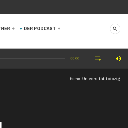
TNER
DER PODCAST
search
playlist_play
volume_up
00:00
nzerte begeistert
Universität Leipzig
Home
g