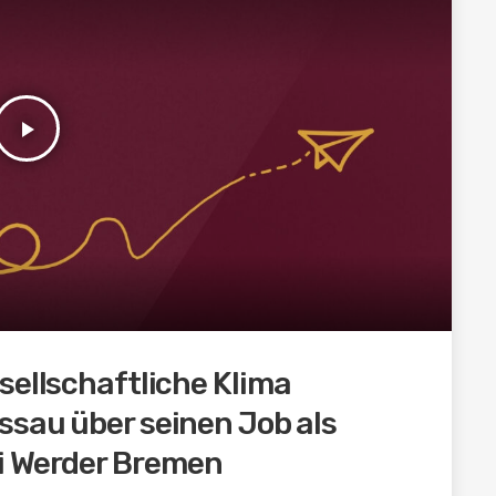
play_arrow
sellschaftliche Klima
ssau über seinen Job als
i Werder Bremen