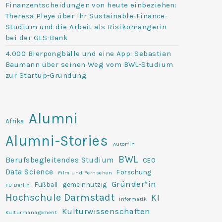
Finanzentscheidungen von heute einbeziehen:
Theresa Pleye über ihr Sustainable-Finance-
Studium und die Arbeit als Risikomangerin
bei der GLS-Bank
4.000 Bierpongbälle und eine App: Sebastian
Baumann über seinen Weg vom BWL-Studium
zur Startup-Gründung
Alumni
Afrika
Alumni-Stories
Autor*in
BWL
Berufsbegleitendes Studium
CEO
Data Science
Forschung
Film und Fernsehen
Gründer*in
Fußball
gemeinnützig
FU Berlin
Hochschule Darmstadt
KI
Informatik
Kulturwissenschaften
Kulturmanagement