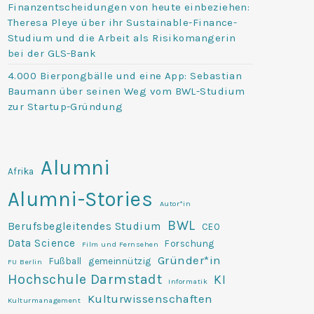
Finanzentscheidungen von heute einbeziehen:
Theresa Pleye über ihr Sustainable-Finance-
Studium und die Arbeit als Risikomangerin
bei der GLS-Bank
4.000 Bierpongbälle und eine App: Sebastian
Baumann über seinen Weg vom BWL-Studium
zur Startup-Gründung
Alumni
Afrika
Alumni-Stories
Autor*in
BWL
Berufsbegleitendes Studium
CEO
Data Science
Forschung
Film und Fernsehen
Gründer*in
Fußball
gemeinnützig
FU Berlin
Hochschule Darmstadt
KI
Informatik
Kulturwissenschaften
Kulturmanagement