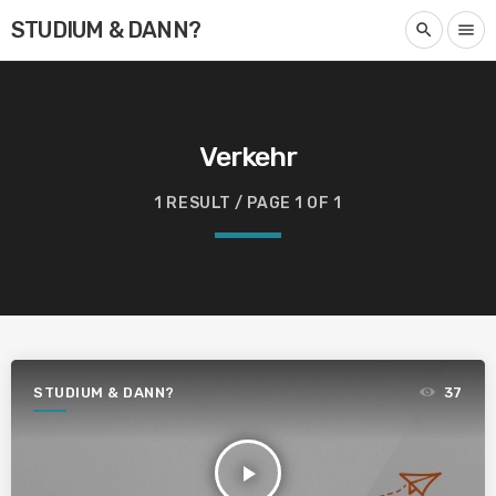
STUDIUM & DANN?
search
menu
Verkehr
1 RESULT / PAGE 1 OF 1
STUDIUM & DANN?
37
play_arrow