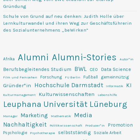
Gründung
Schule von Grund auf neu denken: Judith Holle über
Lernkulturwandel und ihren Weg zur Geschäftsführerin
des Sozialunternehmens „beWirken“
Alumni
Alumni-Stories
Afrika
Autor*in
BWL
Berufsbegleitendes Studium
Data Science
CEO
Forschung
Fußball
gemeinnützig
Film und Fernsehen
FU Berlin
Hochschule Darmstadt
KI
Gründer*in
Informatik
Kulturwissenschaften
Kulturmanagement
Lebenshilfe
Leuphana Universität Lüneburg
Media
Marketing
Manager
Mathematik
Nachhaltigkeit
Promotion
Politikwissenschaft
Producer*in
selbstständig
Psychologie
Soziale Arbeit
Psychotherapie