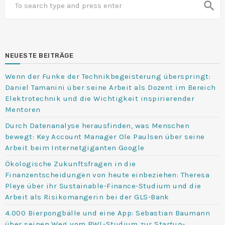
search
NEUESTE BEITRÄGE
Wenn der Funke der Technikbegeisterung überspringt:
Daniel Tamanini über seine Arbeit als Dozent im Bereich
Elektrotechnik und die Wichtigkeit inspirierender
Mentoren
Durch Datenanalyse herausfinden, was Menschen
bewegt: Key Account Manager Ole Paulsen über seine
Arbeit beim Internetgiganten Google
Ökologische Zukunftsfragen in die
Finanzentscheidungen von heute einbeziehen: Theresa
Pleye über ihr Sustainable-Finance-Studium und die
Arbeit als Risikomangerin bei der GLS-Bank
4.000 Bierpongbälle und eine App: Sebastian Baumann
über seinen Weg vom BWL-Studium zur Startup-